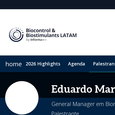
home
2026 Highlights
Agenda
Palestran
Por que patrocinar
ConnectME
Visitar
Patrocinadores
Sustentabilidade
Sponsorship
Atendim
Eduardo
Mar
General Manager em Biom
Palestrante