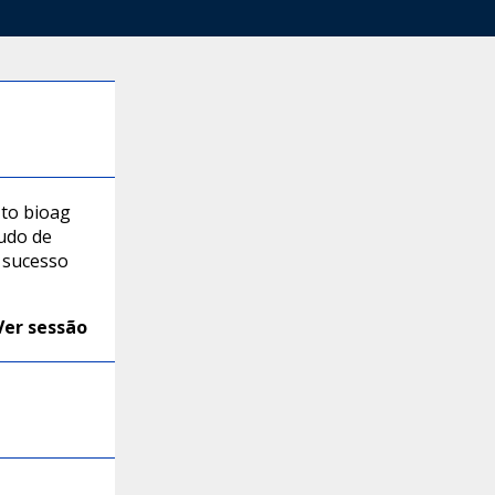
 to bioag
udo de
o sucesso
Ver sessão