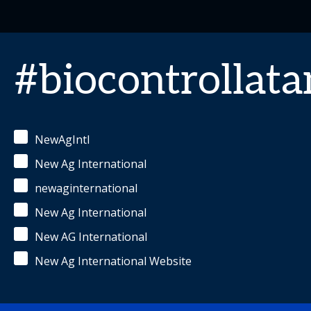
#biocontrollat
NewAgIntl
New Ag International
newaginternational
New Ag International
New AG International
New Ag International Website