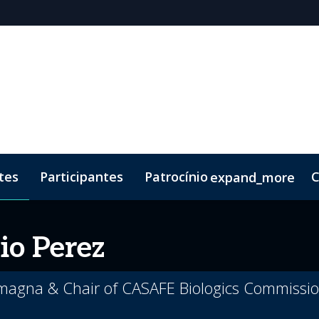
tes
Participantes
Patrocínio
C
expand_more
 Brochure
ento
Código de Conduta
Lead Insights
Kit de marketing
io Perez
agna & Chair of CASAFE Biologics Commissi