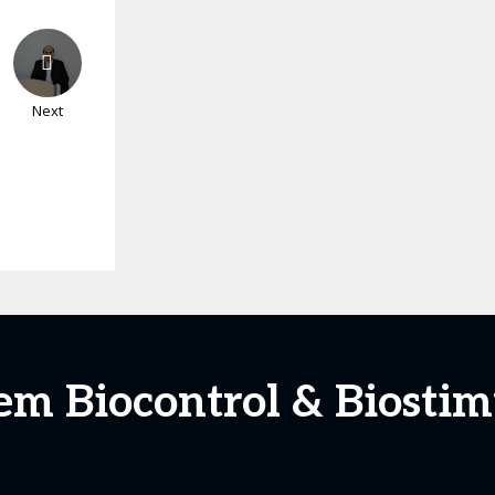
Next
em Biocontrol & Biost