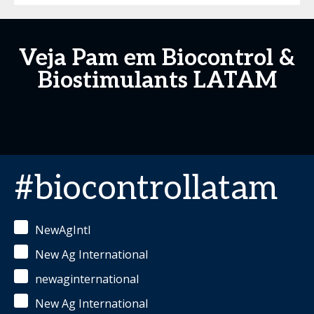
Veja Pam em Biocontrol &
Biostimulants LATAM
#biocontrollatam
NewAgIntl
New Ag International
newaginternational
New Ag International