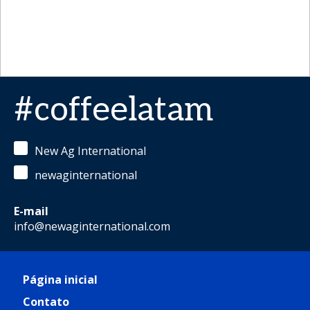
#coffeelatam
New Ag International
newaginternational
E-mail
info@newaginternational.com
Página inicial
Contato