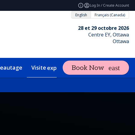
Log In / Create Account
English
Français (Canada)
28 et 29 octobre 2026
Centre EY, Ottawa
Ottawa
seautage
Visite
Contact
Book Now
expand_more