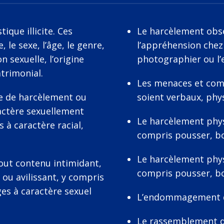
ique illicite. Ces
Le harcèlement obs
 le sexe, l’âge, le genre,
l’appréhension chez
on sexuelle, l’origine
photographier ou l’
atrimonial.
Les menaces et com
sse de harcèlement ou
soient verbaux, phy
ractère sexuellement
Le harcèlement physi
s à caractère racial,
compris pousser, bo
Le harcèlement physi
tout contenu intimidant,
compris pousser, bo
 ou avilissant, y compris
ges à caractère sexuel
L’endommagement dél
Le rassemblement da