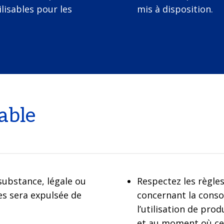
ilisables pour les
mis à disposition.
able
substance, légale ou
Respectez les règles
es sera expulsée de
concernant la conso
l’utilisation de pr
et au moment où cel