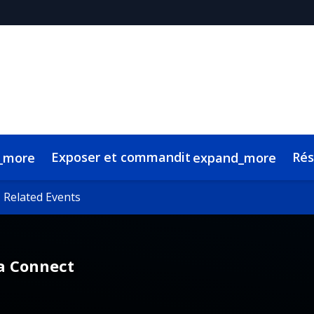
Exposer et commandit
Ré
_more
expand_more
Related Events
Related Events
a Connect