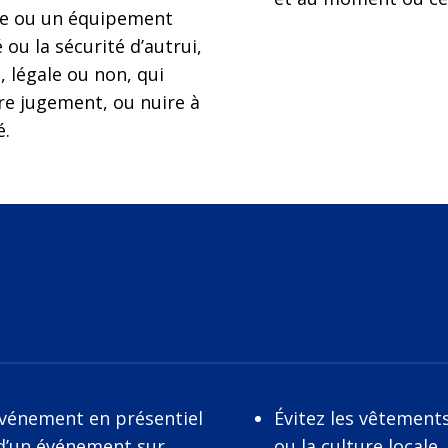
ne ou un équipement
 ou la sécurité d’autrui,
légale ou non, qui
re jugement, ou nuire à
é.
événement en présentiel
Évitez les vêtements
s d’un événement sur
ou la culture locale