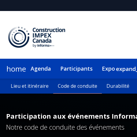
home
Agenda
Participants
Expo
expand
Expo
Pourquoi exposer?
Lieu et itinéraire
Lieu et itinéraire
Plan du salon
Code de conduite
Code de conduite
Pourquoi commanditer
Durabilité
Durabilité
Participation aux événements Inform
Notre code de conduite des événements