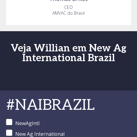
CEO
AMVAC do Brasil
Veja Willian em New Ag
International Brazil
#NAIBRAZIL
NewAgIntl
New Ag International