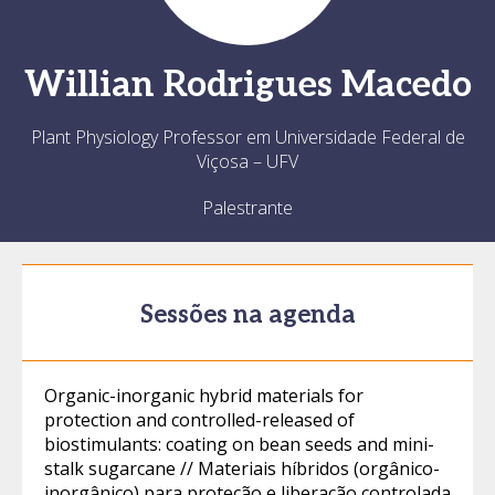
Willian
Rodrigues Macedo
Plant Physiology Professor em Universidade Federal de
Viçosa – UFV
Palestrante
Sessões na agenda
Organic-inorganic hybrid materials for
protection and controlled-released of
biostimulants: coating on bean seeds and mini-
stalk sugarcane // Materiais híbridos (orgânico-
inorgânico) para proteção e liberação controlada