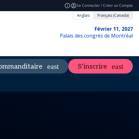
Se Connecter / Créer un Compte
Anglais
Français (Canada)
Février 11, 2027
Palais des congrès de Montréal
UFC
Planifiez
Aperçu du m
ommanditaire
S'inscrire
ore
expand_more
es