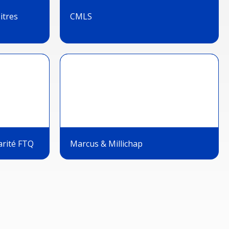
itres
CMLS
arité FTQ
Marcus & Millichap