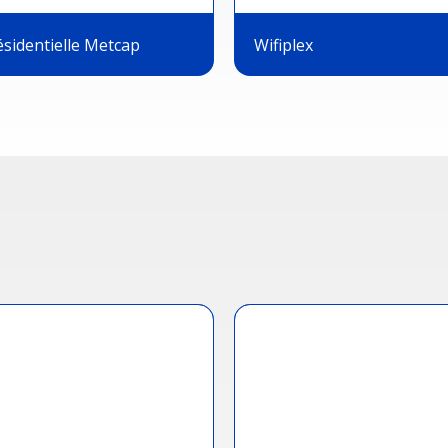
ésidentielle Metcap
Wifiplex