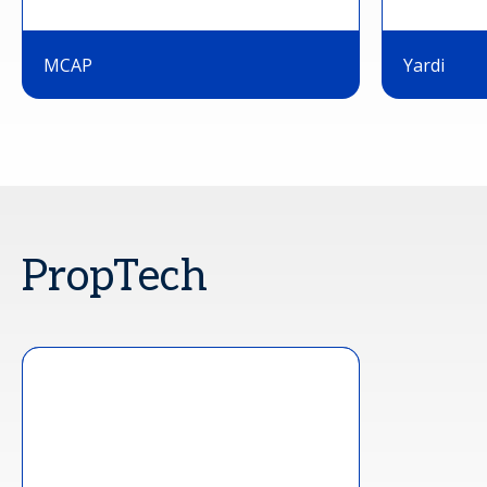
MCAP
Yardi
PropTech