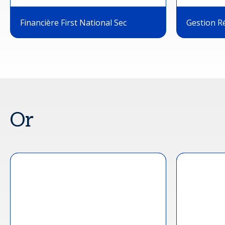
Financière First National Sec
Gestion R
Or