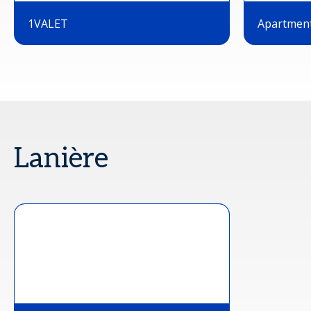
1VALET
Apartmen
Lanière