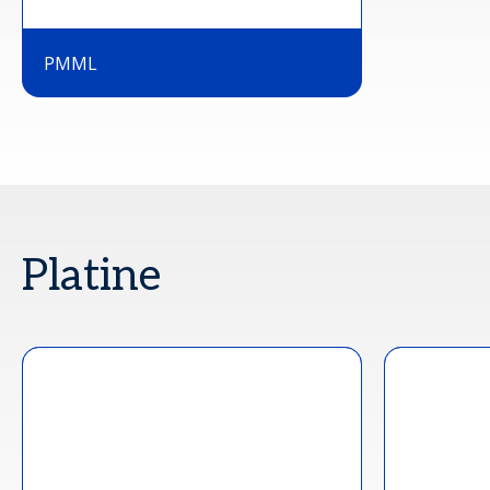
PMML
Platine