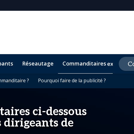
pants
Réseautage
Commanditaires
C
expand_m
mmanditaire ?
mmanditaire ?
e De Conduite
Pourquoi faire de la publicité ?
Pourquoi faire de la publicité ?
Lieu et directions
Événements connex
aires ci-dessous
s dirigeants de