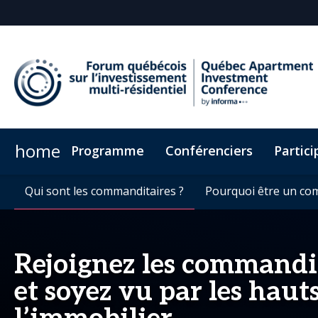
home
Programme
Conférenciers
Partici
Qui sont les commanditaires ?
Hôtel & Transport
Actualités et perspe
Médias
Qui sont les commanditaires ?
Contact
Développement durable
REF Club
Bulletin d'informations
Pourquoi être un co
Pourquoi être un co
CRE Blog
Cod
Rejoignez les commandit
et soyez vu par les haut