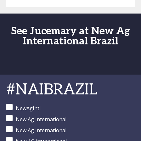
See Jucemary at New Ag
International Brazil
#NAIBRAZIL
NewAgIntl
New Ag International
New Ag International