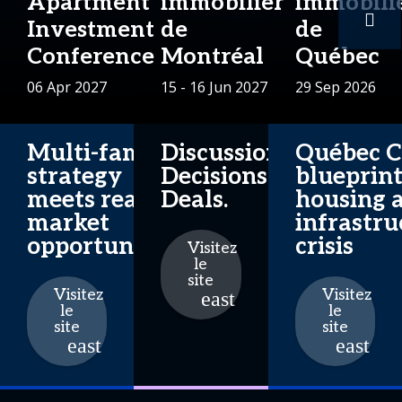
Apartment
immobilier
immobili
Investment
de
de
Conference
Montréal
Québec
06 Apr 2027
15 - 16 Jun 2027
29 Sep 2026
Multi-family
Discussions.
Québec Ci
strategy
Decisions.
blueprint
meets real
Deals.
housing 
market
infrastru
opportunities
crisis
Visitez
le
site
Visitez
Visitez
le
le
site
site