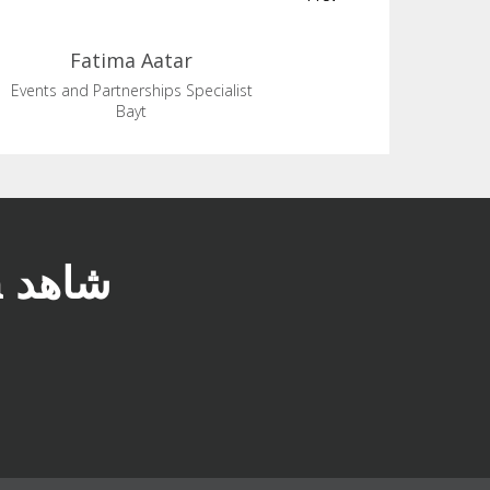
Fatima
Aatar
Events and Partnerships Specialist
Bayt
شاهد Abdulla في TawdheefxZaheb