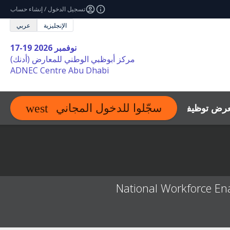
تسجيل الدخول / إنشاء حساب
الإنجليزية
عربي
17-19 نوفمبر 2026
مركز أبوظبي الوطني للمعارض (أدنك)
ADNEC Centre Abu Dhabi
عرض توظيف
اتصل
الموارد
سجّلوا للدخول المجاني
expand_more